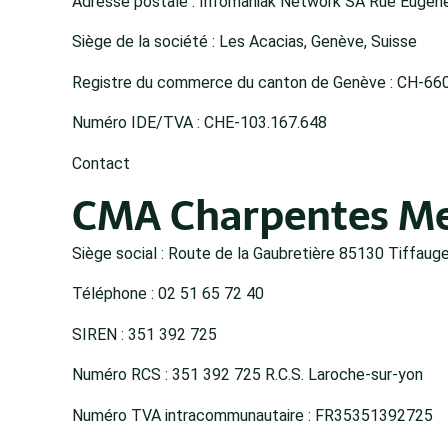
Adresse postale : Infomaniak Network SA Rue Eugène
Siège de la société : Les Acacias, Genève, Suisse
Registre du commerce du canton de Genève : CH-660
Numéro IDE/TVA : CHE-103.167.648
Contact
CMA Charpentes Me
Siège social : Route de la Gaubretière 85130 Tiffaug
Téléphone : 02 51 65 72 40
SIREN : 351 392 725
Numéro RCS : 351 392 725 R.C.S. Laroche-sur-yon
Numéro TVA intracommunautaire : FR35351392725