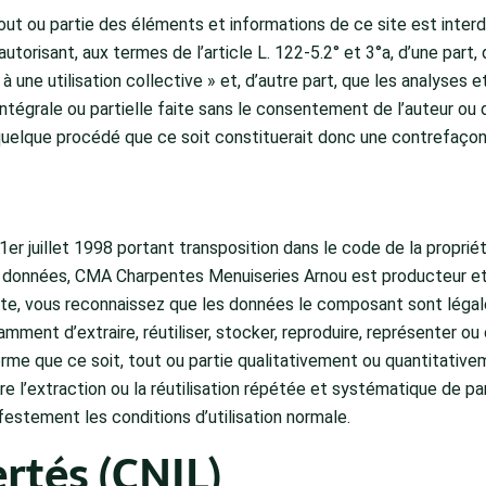
out ou partie des éléments et informations de ce site est interd
’autorisant, aux termes de l’article L. 122-5.2° et 3°a, d’une par
à une utilisation collective » et, d’autre part, que les analyses 
intégrale ou partielle faite sans le consentement de l’auteur ou d
quelque procédé que ce soit constituerait donc une contrefaçon 
er juillet 1998 portant transposition dans le code de la propriét
e données, CMA Charpentes Menuiseries Arnou est producteur et
ite, vous reconnaissez que les données le composant sont léga
tamment d’extraire, réutiliser, stocker, reproduire, représenter 
rme que ce soit, tout ou partie qualitativement ou quantitativ
ire l’extraction ou la réutilisation répétée et systématique de 
estement les conditions d’utilisation normale.
rtés (CNIL)