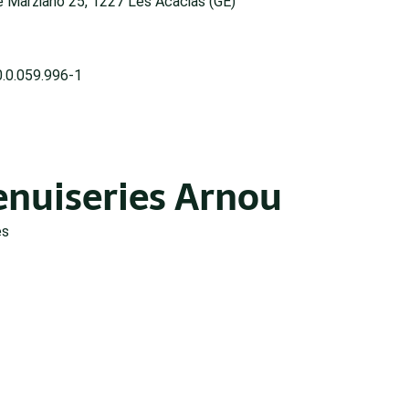
 Marziano 25, 1227 Les Acacias (GE)
.0.059.996-1
nuiseries Arnou
es